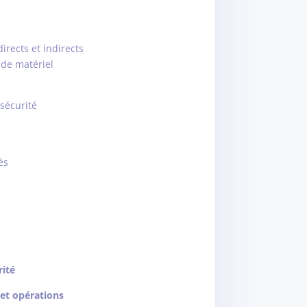
irects et indirects
 de matériel
sécurité
és
rité
 et opérations