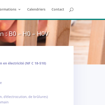
ormations
Calendriers
Contact
en : B0 – H0 – H0V
 en électricité (NF C 18-510)
ce
, d’électrocution, de brûlures)
humain