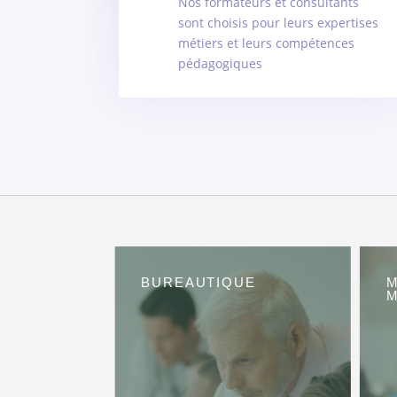
Nos formateurs et consultants
sont choisis pour leurs expertises
métiers et leurs compétences
pédagogiques
BUREAUTIQUE
M
M