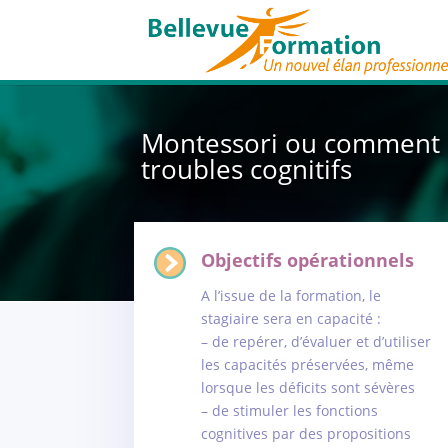
Montessori ou comment a
troubles cognitifs
Objectifs opérationnels
A l’issue de la formation, le
stagiaire sera en capacité :
– de repérer, d’évaluer et d’utiliser
les capacités préservées, même
lorsque les déficits sont sévères
– de stimuler les fonctions
cognitives par des propositions