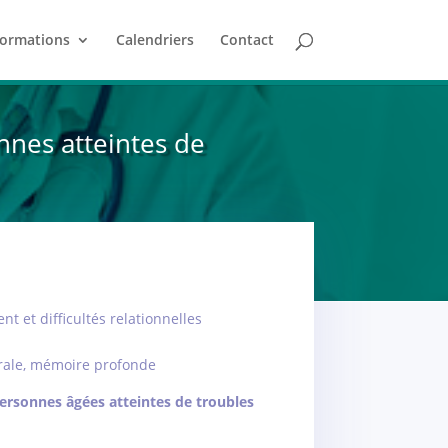
ormations
Calendriers
Contact
nes atteintes de
 et difficultés relationnelles
rale, mémoire profonde
ersonnes âgées atteintes de troubles