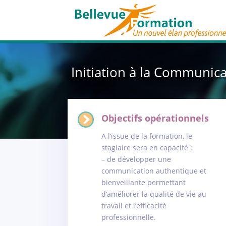
Initiation à la Communic
Objectifs opérationnels
A l’issue de la formation, le
stagiaire sera en capacité :
– de développer une
communication authentique et
bienveillante permettant
d’améliorer la qualité de vie au
travail et l’efficacité
professionnelle.