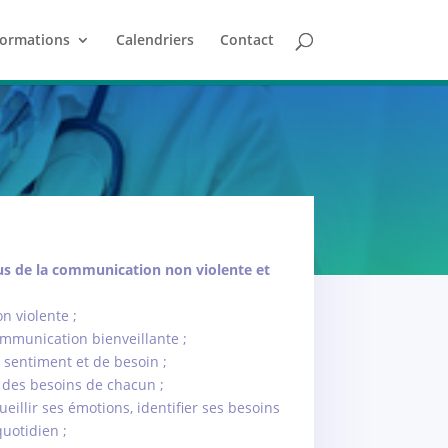
ormations
Calendriers
Contact
s de la communication non violente et
n violente ;
communication bienveillante ;
e sentiment et de besoin ;
n des besoins de chacun ;
ueillir ses émotions, identifier ses besoins
quotidien ;