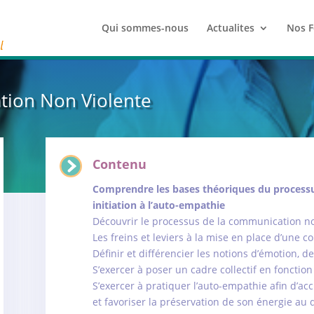
Qui sommes-nous
Actualites
Nos F
ation Non Violente
Contenu
Comprendre les bases théoriques du processu
initiation à l’auto-empathie
Découvrir le processus de la communication no
Les freins et leviers à la mise en place d’une 
Définir et différencier les notions d’émotion, d
S’exercer à poser un cadre collectif en fonctio
S’exercer à pratiquer l’auto-empathie afin d’acc
et favoriser la préservation de son énergie au 